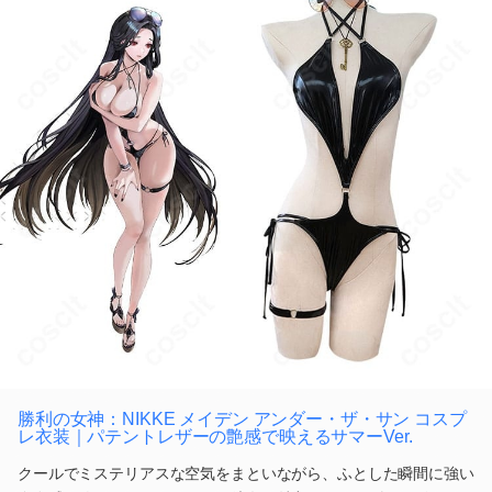
勝利の女神：NIKKE メイデン アンダー・ザ・サン コスプ
レ衣装｜パテントレザーの艶感で映えるサマーVer.
クールでミステリアスな空気をまといながら、ふとした瞬間に強い