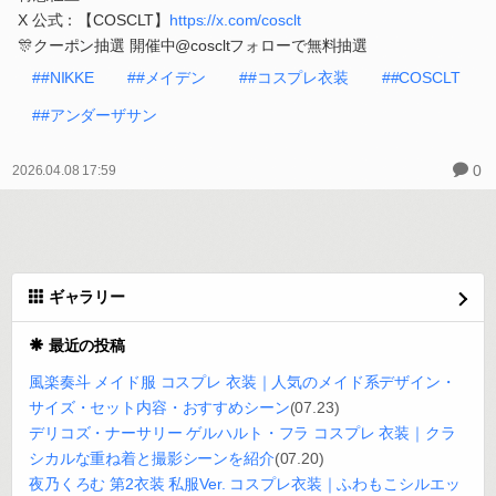
X 公式：【COSCLT】
https://x.com/cosclt
🎊クーポン抽選 開催中@coscltフォローで無料抽選
##NIKKE
##メイデン
##コスプレ衣装
##COSCLT
##アンダーザサン
0
2026.04.08 17:59
ギャラリー
最近の投稿
風楽奏斗 メイド服 コスプレ 衣装｜人気のメイド系デザイン・
サイズ・セット内容・おすすめシーン
(07.23)
デリコズ・ナーサリー ゲルハルト・フラ コスプレ 衣装｜クラ
シカルな重ね着と撮影シーンを紹介
(07.20)
夜乃くろむ 第2衣装 私服Ver. コスプレ衣装｜ふわもこシルエッ