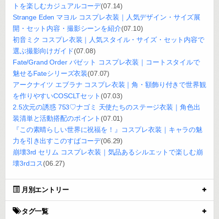
トを楽しむカジュアルコーデ
(07.14)
Strange Eden マヨル コスプレ衣装｜人気デザイン・サイズ展
開・セット内容・撮影シーンを紹介
(07.10)
初音ミク コスプレ衣装｜人気スタイル・サイズ・セット内容で
選ぶ撮影向けガイド
(07.08)
Fate/Grand Order バゼット コスプレ衣装｜コートスタイルで
魅せるFateシリーズ衣装
(07.07)
アークナイツ エブラナ コスプレ衣装｜角・額飾り付きで世界観
を作りやすいCOSCLTセット
(07.03)
2.5次元の誘惑 753♡ナゴミ 天使たちのステージ衣装｜角色出
装清単と活動搭配のポイント
(07.01)
『この素晴らしい世界に祝福を！』コスプレ衣装｜キャラの魅
力を引き出すこのすばコーデ
(06.29)
崩壊3rd セリム コスプレ衣装｜気品あるシルエットで楽しむ崩
壊3rdコス
(06.27)
月別エントリー
タグ一覧