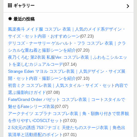
ギャラリー
最近の投稿
風楽奏斗 メイド服 コスプレ 衣装｜人気のメイド系デザイン・
サイズ・セット内容・おすすめシーン
(07.23)
デリコズ・ナーサリー ゲルハルト・フラ コスプレ 衣装｜クラ
シカルな重ね着と撮影シーンを紹介
(07.20)
夜乃くろむ 第2衣装 私服Ver. コスプレ衣装｜ふわもこシルエッ
トを楽しむカジュアルコーデ
(07.14)
Strange Eden マヨル コスプレ衣装｜人気デザイン・サイズ展
開・セット内容・撮影シーンを紹介
(07.10)
初音ミク コスプレ衣装｜人気スタイル・サイズ・セット内容で
選ぶ撮影向けガイド
(07.08)
Fate/Grand Order バゼット コスプレ衣装｜コートスタイルで
魅せるFateシリーズ衣装
(07.07)
アークナイツ エブラナ コスプレ衣装｜角・額飾り付きで世界観
を作りやすいCOSCLTセット
(07.03)
2.5次元の誘惑 753♡ナゴミ 天使たちのステージ衣装｜角色出
装清単と活動搭配のポイント
(07.01)