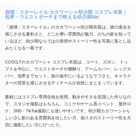
崩壊：スターレイル カカワーシャ幼少期 コスプレ衣装｜
包帯・ウエストポーチまで映える幼少期Ver.
『崩壊：スターレイル』のカカワーシャ幼少期衣装は、彼の過去を
感じさせる素朴さと、どこか儚い雰囲気が魅力。のちの姿を知って
いるほど、幼少期ならではの表情やストーリー性を写真に落とし込
みたくなる一着です。
COSCLTのカカワーシャ コスプレ衣装は、コート、ズボン、トッ
プスを中心に、ウエストポーチや腰飾り、アームカバー、レッグカ
バー、包帯までセット。旅の途中にいるようなラフさと、キャラク
ターの背景を感じさせるディテールが自然にまとまっています。
素材にはコスプレ専用生地を使用。動きやすさを意識した作りなの
で、スタジオ撮影はもちろん、コミケやゲーム系イベント、屋外ロ
ケ、SNS・TikTok撮影にも使いやすいです。幼少期カカワーシャら
しい少し影のある雰囲気を出したい方、崩スタのストーリー性を大
切に撮影したい方にぴったり。