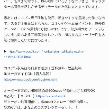
バー、包帯までセット。旅の途中にいるようなラフさと、キャラク
ターの背景を感じさせるディテールが自然にまとまっています。
素材にはコスプレ専用生地を使用。動きやすさを意識した作りなの
で、スタジオ撮影はもちろん、コミケやゲーム系イベント、屋外ロ
ケ、SNS・TikTok撮影にも使いやすいです。幼少期カカワーシャら
しい少し影のある雰囲気を出したい方、崩スタのストーリー性を大
切に撮影したい方にぴったり。
▶️
https://www.cosclt.com/honkai-star-rail-kakawasha-
child/p13193.html
コスプレ衣装は毎日新作追加｜送料無料・返品無料
🧵オーダメイドOK【職人品質】
https://www.cosclt.com/custom.html
オーダー衣装のLINE相談📩@600rcvvo 特急仕上げも相談OK
X公式：【COSCLT】
https://x.com/cosclt
🎊クーポン抽選開催中。@coscltフォローで無料抽選へ。
COSCLTは、あなたのコスプレクローゼット。！