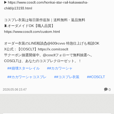
▶️ https://www.cosclt.com/honkai-star-rail-kakawasha-
child/p13193.html
コスプレ衣装は毎日新作追加｜送料無料・返品無料
🧵オーダメイドOK【職人品質】
https://www.cosclt.com/custom.html
オーダー衣装のLINE相談📩@600rcvvo 特急仕上げも相談OK
X公式：【COSCLT】https://x.com/cosclt
🎊クーポン抽選開催中。@coscltフォローで無料抽選へ。
COSCLTは、あなたのコスプレクローゼット。！
##崩壊スターレイル
##カカワーシャ
##カカワーシャコスプレ
##コスプレ衣装
##COSCLT
0
2026.05.06 15:47