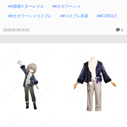
##崩壊スターレイル
##カカワーシャ
##カカワーシャコスプレ
##コスプレ衣装
##COSCLT
0
2026.05.06 15:51