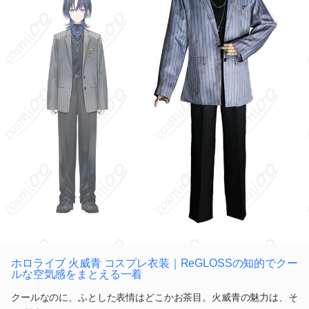
ホロライブ 火威青 コスプレ衣装｜ReGLOSSの知的でクー
ルな空気感をまとえる一着
クールなのに、ふとした表情はどこかお茶目。火威青の魅力は、そ