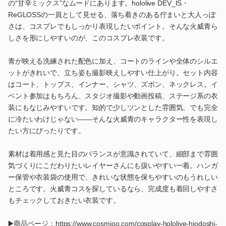
の“甘辛ミックス”なムードにあります。hololive DEV_IS・
ReGLOSSの一員として見せる、落ち着きのある佇まいと大人っぽ
さは、コスプレでもしっかり表現したいポイント。そんな火威青ら
しさを形にしやすいのが、このコスプレ衣装です。
青が映える洗練された配色に加え、コートのラインや全体のシルエ
ットがきれいで、立ち姿も撮影映えしやすい仕上がり。セット内容
はコート、トップス、インナー、シャツ、ズボン、ネックレス。イ
ベント参加はもちろん、スタジオ撮影や動画投稿、ステージ系の衣
装にもなじみやすいです。知的で少しツンとした雰囲気、でも完全
に冷たいわけじゃない――そんな火威青のキャラクター性を表現し
たい方にぴったりです。
素材は着用感と見た目のバランスが意識されていて、細部まで雰囲
気づくりにこだわりたいレイヤーさんにも扱いやすい一着。ハンガ
ー保管や衣装袋の使用で、きれいな状態を保ちやすいのもうれしい
ところです。火威青コスを探しているなら、完成度も着回しやすさ
もチェックしておきたい衣装です。
▶️商品ページ：https://www.cosmioo.com/cosplay-hololive-hiodoshi-