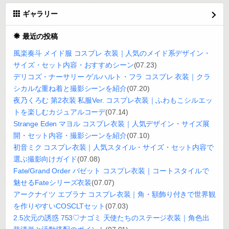
ギャラリー
最近の投稿
風楽奏斗 メイド服 コスプレ 衣装｜人気のメイド系デザイン・
サイズ・セット内容・おすすめシーン
(07.23)
デリコズ・ナーサリー ゲルハルト・フラ コスプレ 衣装｜クラ
シカルな重ね着と撮影シーンを紹介
(07.20)
夜乃くろむ 第2衣装 私服Ver. コスプレ衣装｜ふわもこシルエッ
トを楽しむカジュアルコーデ
(07.14)
Strange Eden マヨル コスプレ衣装｜人気デザイン・サイズ展
開・セット内容・撮影シーンを紹介
(07.10)
初音ミク コスプレ衣装｜人気スタイル・サイズ・セット内容で
選ぶ撮影向けガイド
(07.08)
Fate/Grand Order バゼット コスプレ衣装｜コートスタイルで
魅せるFateシリーズ衣装
(07.07)
アークナイツ エブラナ コスプレ衣装｜角・額飾り付きで世界観
を作りやすいCOSCLTセット
(07.03)
2.5次元の誘惑 753♡ナゴミ 天使たちのステージ衣装｜角色出