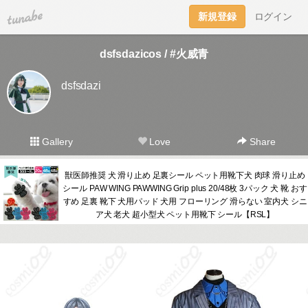
tuna.be
新規登録
ログイン
dsfsdazicos / #火威青
dsfsdazi
Gallery
Love
Share
獣医師推奨 犬 滑り止め 足裏シール ペット用靴下犬 肉球 滑り止め
シール PAW WING PAWWING Grip plus 20/48枚 3パック 犬 靴 おす
すめ 足裏 靴下 犬用パッド 犬用 フローリング 滑らない 室内犬 シニ
ア犬 老犬 超小型犬 ペット用靴下 シール【RSL】