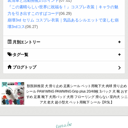
装清単と活動搭配のポイント
(07.01)
『この素晴らしい世界に祝福を！』コスプレ衣装｜キャラの魅
力を引き出すこのすばコーデ
(06.29)
崩壊3rd セリム コスプレ衣装｜気品あるシルエットで楽しむ崩
壊3rdコス
(06.27)
月別エントリー
タグ一覧
ブログトップ
獣医師推奨 犬 滑り止め 足裏シール ペット用靴下犬 肉球 滑り止め
シール PAW WING PAWWING Grip plus 20/48枚 3パック 犬 靴 おす
すめ 足裏 靴下 犬用パッド 犬用 フローリング 滑らない 室内犬 シニ
ア犬 老犬 超小型犬 ペット用靴下 シール【RSL】
tuna.be