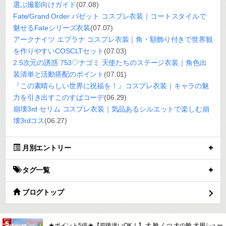
選ぶ撮影向けガイド
(07.08)
Fate/Grand Order バゼット コスプレ衣装｜コートスタイルで
魅せるFateシリーズ衣装
(07.07)
アークナイツ エブラナ コスプレ衣装｜角・額飾り付きで世界観
を作りやすいCOSCLTセット
(07.03)
2.5次元の誘惑 753♡ナゴミ 天使たちのステージ衣装｜角色出
装清単と活動搭配のポイント
(07.01)
『この素晴らしい世界に祝福を！』コスプレ衣装｜キャラの魅
力を引き出すこのすばコーデ
(06.29)
崩壊3rd セリム コスプレ衣装｜気品あるシルエットで楽しむ崩
壊3rdコス
(06.27)
月別エントリー
タグ一覧
ブログトップ
★ポイント5倍★【前後違いOK！】 犬 靴 くつ 犬の靴 犬用シュー