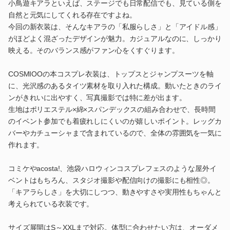
小鳥遊キアラといえば、ステージでも日常配信でも、見ている側を
自然と元気にしてくれる存在ですよね。
今回の新衣装は、そんなキアラの「私服らしさ」と「アイドル感」
がほどよく混ざったデザインが魅力。カジュアルなのに、しっかり
映える。そのバランス感がファン心をくすぐります。
COSMIOOの本コスプレ衣装は、トップスとジャンプスーツを軸
に、光沢感のあるタイツ素材を取り入れた構成。動いたときのライ
ンがきれいに出やすく、写真撮影では特に差が出ます。
生地はポリエステル×綿×スパンデックスの組み合わせで、長時間
のイベント参加でも着疲れしにくいのが嬉しいポイント。レッグカ
バーやカチューシャまで含まれているので、全体の雰囲気を一気に
作れます。
コミケやacosta!、池袋ハロウィンコスプレフェスのような屋外イ
ベントはもちろん、スタジオ撮影や配信向けの撮影にも相性◎。
「キアラらしさ」を大切にしつつ、動きやすさや実用性もちゃんと
考えられている衣装です。
サイズ展開はS～XXLまで対応。体型に合わせたい方は、オーダメ