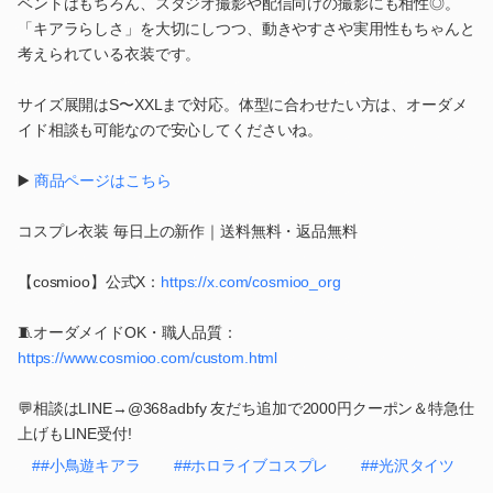
ベントはもちろん、スタジオ撮影や配信向けの撮影にも相性◎。
「キアラらしさ」を大切にしつつ、動きやすさや実用性もちゃんと
考えられている衣装です。
サイズ展開はS〜XXLまで対応。体型に合わせたい方は、オーダメ
イド相談も可能なので安心してくださいね。
▶️
商品ページはこちら
コスプレ衣装 毎日上の新作｜送料無料・返品無料
【cosmioo】公式X：
https://x.com/cosmioo_org
🧵オーダメイドOK・職人品質：
https://www.cosmioo.com/custom.html
💬相談はLINE→@368adbfy 友だち追加で2000円クーポン＆特急仕
上げもLINE受付!
##小鳥遊キアラ
##ホロライブコスプレ
##光沢タイツ