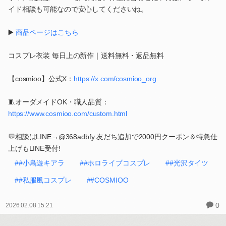
イド相談も可能なので安心してくださいね。
▶️
商品ページはこちら
コスプレ衣装 毎日上の新作｜送料無料・返品無料
【cosmioo】公式X：
https://x.com/cosmioo_org
🧵オーダメイドOK・職人品質：
https://www.cosmioo.com/custom.html
💬相談はLINE→@368adbfy 友だち追加で2000円クーポン＆特急仕
上げもLINE受付!
##小鳥遊キアラ
##ホロライブコスプレ
##光沢タイツ
##私服風コスプレ
##COSMIOO
0
2026.02.08 15:21