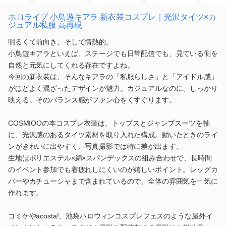
ホロライブ 小鳥遊キアラ 新衣装コスプレ｜光沢タイツ×カ
ジュアル私服 高再現
明るくて前向き、そして情熱的。
小鳥遊キアラといえば、ステージでも日常配信でも、見ている側を
自然と元気にしてくれる存在ですよね。
今回の新衣装は、そんなキアラの「私服らしさ」と「アイドル感」
がほどよく混ざったデザインが魅力。カジュアルなのに、しっかり
映える。そのバランス感がファン心をくすぐります。
COSMIOOの本コスプレ衣装は、トップスとジャンプスーツを軸
に、光沢感のあるタイツ素材を取り入れた構成。動いたときのライ
ンがきれいに出やすく、写真撮影では特に差が出ます。
生地はポリエステル×綿×スパンデックスの組み合わせで、長時間
のイベント参加でも着疲れしにくいのが嬉しいポイント。レッグカ
バーやカチューシャまで含まれているので、全体の雰囲気を一気に
作れます。
コミケやacosta!、池袋ハロウィンコスプレフェスのような屋外イ