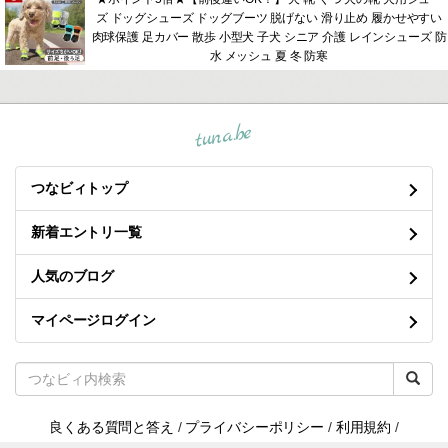
ズ ドッグシューズ ドッグブーツ 脱げない 滑り止め 履かせやすい
肉球保護 足カバー 散歩 小型犬 子犬 シニア 介護 レインシューズ 防
水 メッシュ 夏 冬 防寒
tuna.be
つなビィトップ
新着エントリ一覧
人気のブログ
マイページログイン
良くある質問と答え
/
プライバシーポリシー
/
利用規約
/