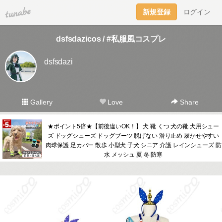
tuna.be
新規登録
ログイン
dsfsdazicos / #私服風コスプレ
dsfsdazi
Gallery
Love
Share
★ポイント5倍★【前後違いOK！】 犬 靴 くつ 犬の靴 犬用シュー
ズ ドッグシューズ ドッグブーツ 脱げない 滑り止め 履かせやすい
肉球保護 足カバー 散歩 小型犬 子犬 シニア 介護 レインシューズ 防
水 メッシュ 夏 冬 防寒