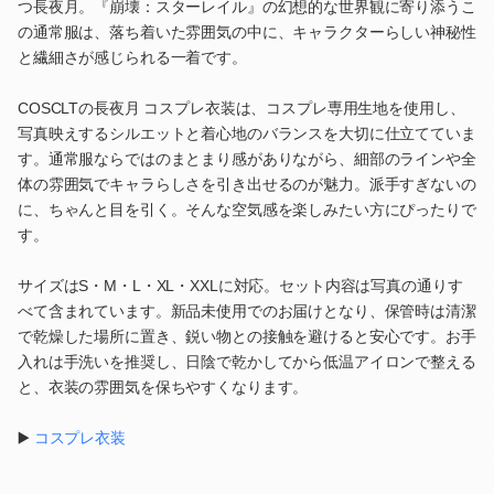
つ長夜月。『崩壊：スターレイル』の幻想的な世界観に寄り添うこ
の通常服は、落ち着いた雰囲気の中に、キャラクターらしい神秘性
と繊細さが感じられる一着です。
COSCLTの長夜月 コスプレ衣装は、コスプレ専用生地を使用し、
写真映えするシルエットと着心地のバランスを大切に仕立てていま
す。通常服ならではのまとまり感がありながら、細部のラインや全
体の雰囲気でキャラらしさを引き出せるのが魅力。派手すぎないの
に、ちゃんと目を引く。そんな空気感を楽しみたい方にぴったりで
す。
サイズはS・M・L・XL・XXLに対応。セット内容は写真の通りす
べて含まれています。新品未使用でのお届けとなり、保管時は清潔
で乾燥した場所に置き、鋭い物との接触を避けると安心です。お手
入れは手洗いを推奨し、日陰で乾かしてから低温アイロンで整える
と、衣装の雰囲気を保ちやすくなります。
▶️
コスプレ衣装