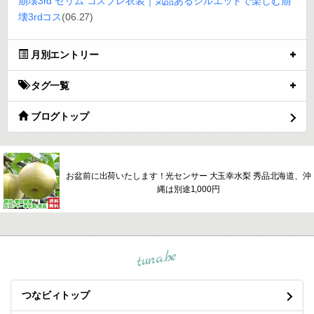
崩壊3rd セリム コスプレ衣装｜気品あるシルエットで楽しむ崩
壊3rdコス
(06.27)
月別エントリー
タグ一覧
ブログトップ
お盆前に出荷いたします！光センサー 大玉幸水梨 秀品北海道、沖
縄は別途1,000円
tuna.be
つなビィトップ