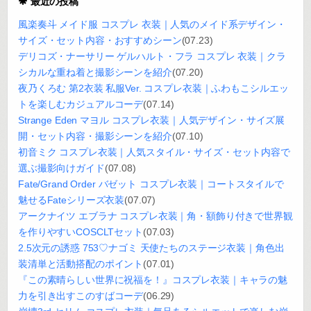
最近の投稿
風楽奏斗 メイド服 コスプレ 衣装｜人気のメイド系デザイン・
サイズ・セット内容・おすすめシーン
(07.23)
デリコズ・ナーサリー ゲルハルト・フラ コスプレ 衣装｜クラ
シカルな重ね着と撮影シーンを紹介
(07.20)
夜乃くろむ 第2衣装 私服Ver. コスプレ衣装｜ふわもこシルエッ
トを楽しむカジュアルコーデ
(07.14)
Strange Eden マヨル コスプレ衣装｜人気デザイン・サイズ展
開・セット内容・撮影シーンを紹介
(07.10)
初音ミク コスプレ衣装｜人気スタイル・サイズ・セット内容で
選ぶ撮影向けガイド
(07.08)
Fate/Grand Order バゼット コスプレ衣装｜コートスタイルで
魅せるFateシリーズ衣装
(07.07)
アークナイツ エブラナ コスプレ衣装｜角・額飾り付きで世界観
を作りやすいCOSCLTセット
(07.03)
2.5次元の誘惑 753♡ナゴミ 天使たちのステージ衣装｜角色出
装清単と活動搭配のポイント
(07.01)
『この素晴らしい世界に祝福を！』コスプレ衣装｜キャラの魅
力を引き出すこのすばコーデ
(06.29)