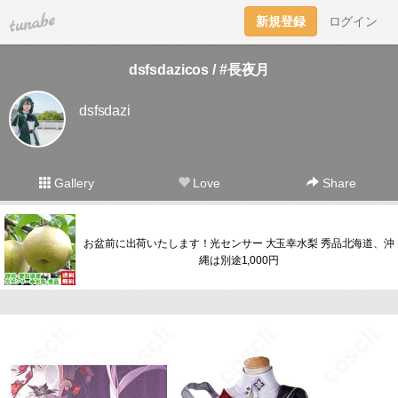
tuna.be
新規登録
ログイン
dsfsdazicos / #長夜月
dsfsdazi
Gallery
Love
Share
お盆前に出荷いたします！光センサー 大玉幸水梨 秀品北海道、沖
縄は別途1,000円