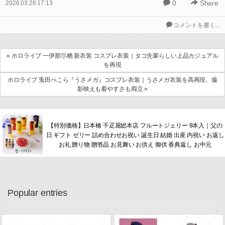
0
Share
2026.03.26 17:13
コメントを書く...
« ホロライブ 一伊那尓栖 新衣装 コスプレ衣装｜タコ先輩らしい上品カジュアル
を再現
ホロライブ 兎田ぺこら『うさメガ』コスプレ衣装｜うさメガ衣装を高再現、撮
影映えも着やすさも両立 »
【特別価格】日本橋 千疋屋総本店 フルートジェリー 9本入｜父の
日 ギフト ゼリー 詰め合わせお祝い 誕生日 結婚 出産 内祝い お返し
お礼 贈り物 贈答品 お見舞い お供え 御供 香典返し お中元
Popular entries