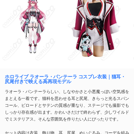
ホロライブ ラオーラ・パンテーラ コスプレ衣装｜猫耳・
尻尾付きで映える高再現モデル
ラオーラ・パンテーラらしい、しなやかさと小悪魔っぽい空気感を
まとえる一着です。猫科を思わせる耳と尻尾、きらっと光るスパン
コール、ビロードとサテンの質感が重なり、ステージでも撮影でも
しっかり存在感が出ます。かわいさだけで終わらず、少しワイルド
でミステリアス。そんな雰囲気を作りたい人にぴったりです。
セット内容は衣装、飾り物、耳、尻尾、ぬいぐるみ。コーデを組み