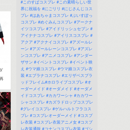
#このすばコスプレ
#この素晴らしい世
界に祝福を
#にごリリ
#にじさんじコス
プレ
#はあちゃまコスプレ
#ぶいすぽっ
コスプレ
#めぐみんコスプレ
#アークナ
イツコスプレ
#アイドリッシュセブン
#
アイナナコスプレ
#アイリスコスプレ
#
アクア
#アクナイコスプレ
#アズールレ
ーン
#アズールレーンコスプレ
#アズレ
ンコスプレ
#アニメコスプレ
#アンダー
ザサン
#イベントコスプレ
#イベント映
え
#ウマ娘コスプレ
#ウマ娘コスプレ衣
ルダ
装
#エブラナコスプレ
#エリザベスブラ
高再
ッドフレイム#ホロライブコスプレ
#オ
ーダーメイド
#オーダメイド
#オーダメ
イドコスプレ
#カカワーシャ
#カカワー
シャコスプレ
#カズラドロップコスプレ
#グレイコスプレ
#ゲルハルトフラコス
プレ
#コスプレオーダーメイド
#コスプ
レ衣装
#コスプレ衣装アニメ女
#コスプ
レ衣装通販
#コナンコスプレ衣装
#ゴシ