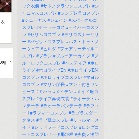
ック衣装
#サトノクラウンコスプレ
#シ
ャニマスコスプレ
#シンデレラコスプレ
#ジェーナス
#ジェイン
#スパークルコ
レ衣
スプレ
#セーラーコス
#セイバーコスプ
レ
#セリムコスプレ
#デリコズナーサリ
ー
#バゼットコスプレ
#パス・トゥ・ノ
ーウェア
#ヒルダ
#フェアリーテイルコ
スプレ
#ブラン
#ブルーアーカイブ
#ブ
0g 1
ルーロックコスプレ
#ヘスティア
#ホロ
ライブ
#ホロライブEN
#ホロライブEN
コスプレ
#ホロライブコスプレ
#マヨル
コスプレ
#マリン船長
#マント付きワン
ピース
#ミハラ
#メイデン
#メイド服コ
スプレ
#ライブ再現衣装
#ラオーラ・パ
ンテーラ
#ラオーラパンテーラ
#ラフィ
ーII
#ラフィーコスプレ
#ラプラスダー
クネス
#ラプ様コスプレ
#リトルマーメ
イド
#レッドフードコスプレ
#ロングコ
ートコスプレ
#一伊那尓栖
#炎炎ノ消防