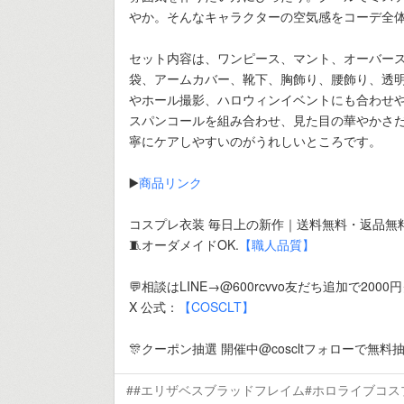
やか。そんなキャラクターの空気感をコーデ全
セット内容は、ワンピース、マント、オーバー
袋、アームカバー、靴下、胸飾り、腰飾り、透
やホール撮影、ハロウィンイベントにも合わせ
スパンコールを組み合わせ、見た目の華やかさ
寧にケアしやすいのがうれしいところです。
▶️
商品リンク
コスプレ衣装 毎日上の新作｜送料無料・返品無
🧵オーダメイドOK.
【職人品質】
💬相談はLINE→@600rcvvo友だち追加で200
X 公式：
【COSCLT】
🎊クーポン抽選 開催中@coscltフォローで無料
##エリザベスブラッドフレイム#ホロライブコス