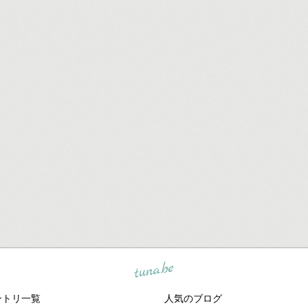
tuna.be
ントリ一覧
人気のブログ