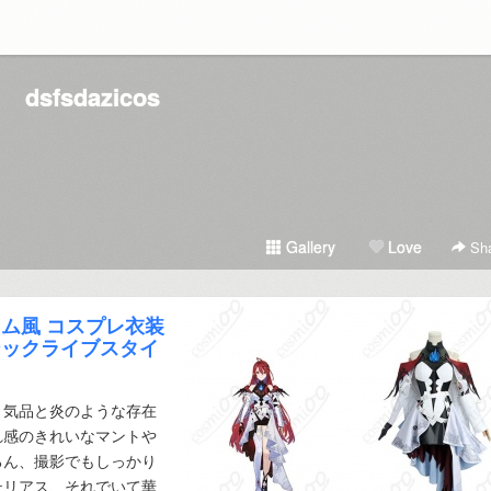
dsfsdazicos
Gallery
Love
Sha
ム風 コスプレ衣装
シックライブスタイ
、気品と炎のような存在
れ感のきれいなマントや
ろん、撮影でもしっかり
テリアス、それでいて華