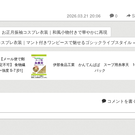
2026.03.21 20:06
0
S
アラ お正月振袖コスプレ衣装｜和風小物付きで華やかに再現
コスプレ衣装｜マント付きワンピースで魅せるゴシックライブスタイル 
】【メール便で郵
定不可】 食物繊
伊那食品工業 かんてんぱぱ スープ用糸寒天 10
 S-7 [01]
パック
コメントを書く.