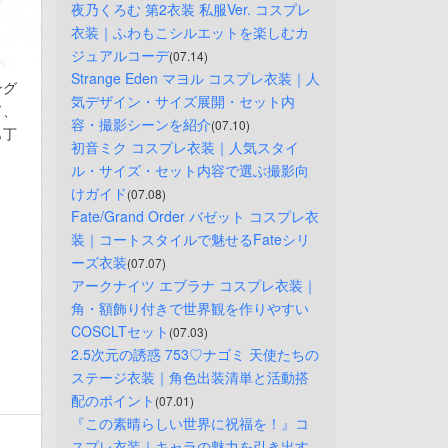
夜乃くろむ 第2衣装 私服Ver. コスプレ
衣装｜ふわもこシルエットを楽しむカ
ジュアルコーデ
(07.14)
Strange Eden マヨル コスプレ衣装｜人
ング
気デザイン・サイズ展開・セット内
ド、
容・撮影シーンを紹介
(07.10)
も丁
初音ミク コスプレ衣装｜人気スタイ
ル・サイズ・セット内容で選ぶ撮影向
けガイド
(07.08)
Fate/Grand Order バゼット コスプレ衣
装｜コートスタイルで魅せるFateシリ
ーズ衣装
(07.07)
アークナイツ エブラナ コスプレ衣装｜
角・額飾り付きで世界観を作りやすい
COSCLTセット
(07.03)
2.5次元の誘惑 753♡ナゴミ 天使たちの
ステージ衣装｜角色出装清単と活動搭
配のポイント
(07.01)
『この素晴らしい世界に祝福を！』コ
スプレ衣装｜キャラの魅力を引き出す