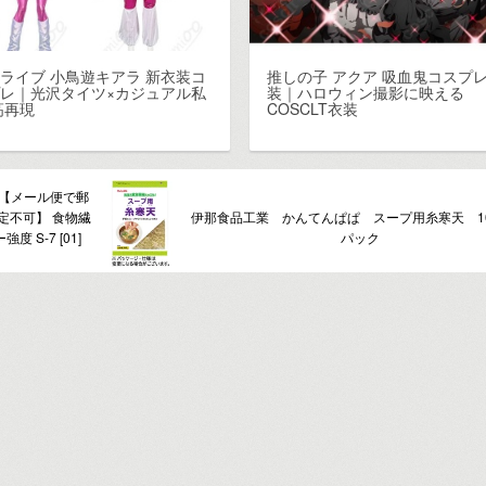
ライブ 小鳥遊キアラ 新衣装コ
推しの子 アクア 吸血鬼コスプ
レ｜光沢タイツ×カジュアル私
装｜ハロウィン撮影に映える
高再現
COSCLT衣装
】【メール便で郵
定不可】 食物繊
伊那食品工業 かんてんぱぱ スープ用糸寒天 10
 S-7 [01]
パック