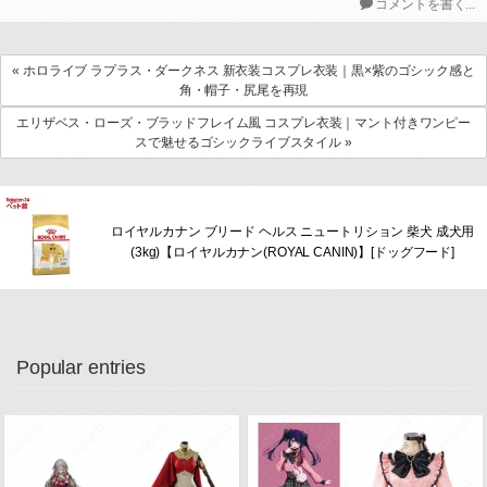
コメントを書く...
« ホロライブ ラプラス・ダークネス 新衣装コスプレ衣装｜黒×紫のゴシック感と
角・帽子・尻尾を再現
エリザベス・ローズ・ブラッドフレイム風 コスプレ衣装｜マント付きワンピー
スで魅せるゴシックライブスタイル »
ロイヤルカナン ブリード ヘルス ニュートリション 柴犬 成犬用
(3kg)【ロイヤルカナン(ROYAL CANIN)】[ドッグフード]
Popular entries