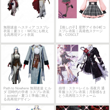
無期迷途 ヘスティア コスプレ
【推しの子】星野アイ B小町コ
衣装｜夏コミ・WCSにも映え
スプレ衣装｜高発色ステージ
る高再現マント衣装
風・COSCLT
Path to Nowhere 無期迷途 ヒル
崩壊：スターレイル 長夜月 通
ダ 旧時代の学者 コスプレ衣装
常服コスプレ衣装｜月影感をま
｜acosta!・夏コミ準備に映え
とう高再現コスチューム
る高再現デザイン